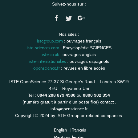
Suivez-nous sur :
Nos sites :
istegroup.com
: ouvrages français
iste-sciences.com
: Encyclopédie SCIENCES
iste.co.uk
: ouvrages anglais
iste-international.es
: ouvrages espagnols
openscience.fr
: revues en libre accès
ISTE OpenScience 27-37 St George’s Road – Londres SW19
4EU – Royaume-Uni
Tel :
0044 208 879 4580
ou
0800 902 354
contact :
(numéro gratuit à partir d’un poste fixe)
info@openscience.fr
Copyright © 2024 by ISTE Group or related companies.
English
|
Français
Mentions légales