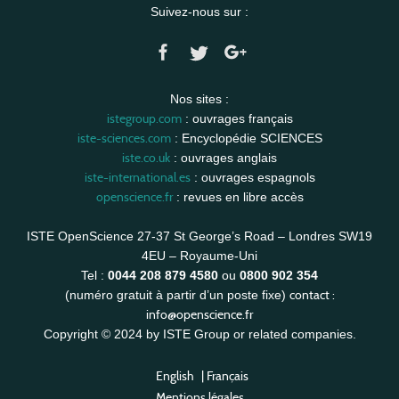
Suivez-nous sur :
Nos sites :
istegroup.com
: ouvrages français
iste-sciences.com
: Encyclopédie SCIENCES
iste.co.uk
: ouvrages anglais
iste-international.es
: ouvrages espagnols
openscience.fr
: revues en libre accès
ISTE OpenScience 27-37 St George’s Road – Londres SW19
4EU – Royaume-Uni
Tel :
0044 208 879 4580
ou
0800 902 354
contact :
(numéro gratuit à partir d’un poste fixe)
info@openscience.fr
Copyright © 2024 by ISTE Group or related companies.
English
|
Français
Mentions légales