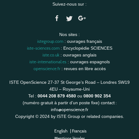
Suivez-nous sur :
Nos sites :
istegroup.com
: ouvrages français
iste-sciences.com
: Encyclopédie SCIENCES
iste.co.uk
: ouvrages anglais
iste-international.es
: ouvrages espagnols
openscience.fr
: revues en libre accès
ISTE OpenScience 27-37 St George’s Road – Londres SW19
4EU – Royaume-Uni
Tel :
0044 208 879 4580
ou
0800 902 354
contact :
(numéro gratuit à partir d’un poste fixe)
info@openscience.fr
Copyright © 2024 by ISTE Group or related companies.
English
|
Français
Mentions légales