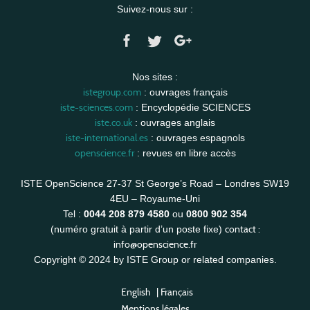
Suivez-nous sur :
Nos sites :
istegroup.com
: ouvrages français
iste-sciences.com
: Encyclopédie SCIENCES
iste.co.uk
: ouvrages anglais
iste-international.es
: ouvrages espagnols
openscience.fr
: revues en libre accès
ISTE OpenScience 27-37 St George’s Road – Londres SW19
4EU – Royaume-Uni
Tel :
0044 208 879 4580
ou
0800 902 354
contact :
(numéro gratuit à partir d’un poste fixe)
info@openscience.fr
Copyright © 2024 by ISTE Group or related companies.
English
|
Français
Mentions légales