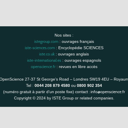
Nos sites :
istegroup.com
: ouvrages français
iste-sciences.com
: Encyclopédie SCIENCES
iste.co.uk
: ouvrages anglais
iste-international.es
: ouvrages espagnols
openscience.fr
: revues en libre accès
OpenScience 27-37 St George’s Road – Londres SW19 4EU – Royau
Tel :
0044 208 879 4580
ou
0800 902 354
contact :
info@openscience.fr
(numéro gratuit à partir d’un poste fixe)
Copyright © 2024 by ISTE Group or related companies.