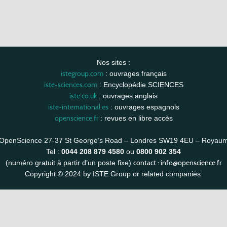
Nos sites :
istegroup.com
: ouvrages français
iste-sciences.com
: Encyclopédie SCIENCES
iste.co.uk
: ouvrages anglais
iste-international.es
: ouvrages espagnols
openscience.fr
: revues en libre accès
OpenScience 27-37 St George’s Road – Londres SW19 4EU – Royau
Tel :
0044 208 879 4580
ou
0800 902 354
contact :
info@openscience.fr
(numéro gratuit à partir d’un poste fixe)
Copyright © 2024 by ISTE Group or related companies.