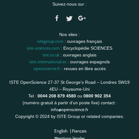
Suivez-nous sur :
Nos sites :
istegroup.com
: ouvrages français
iste-sciences.com
: Encyclopédie SCIENCES
iste.co.uk
: ouvrages anglais
iste-international.es
: ouvrages espagnols
openscience.fr
: revues en libre accès
ISTE OpenScience 27-37 St George’s Road – Londres SW19
4EU – Royaume-Uni
Tel :
0044 208 879 4580
ou
0800 902 354
contact :
(numéro gratuit à partir d’un poste fixe)
info@openscience.fr
Copyright © 2024 by ISTE Group or related companies.
English
|
Français
Mentions légales