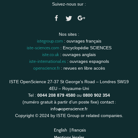
Suivez-nous sur :
Nos sites :
istegroup.com
: ouvrages français
iste-sciences.com
: Encyclopédie SCIENCES
iste.co.uk
: ouvrages anglais
iste-international.es
: ouvrages espagnols
openscience.fr
: revues en libre accès
ISTE OpenScience 27-37 St George’s Road – Londres SW19
4EU – Royaume-Uni
Tel :
0044 208 879 4580
ou
0800 902 354
contact :
(numéro gratuit à partir d’un poste fixe)
info@openscience.fr
Copyright © 2024 by ISTE Group or related companies.
English
|
Français
Mentions légales