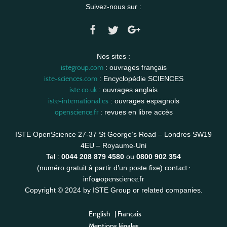
Suivez-nous sur :
Nos sites :
istegroup.com
: ouvrages français
iste-sciences.com
: Encyclopédie SCIENCES
iste.co.uk
: ouvrages anglais
iste-international.es
: ouvrages espagnols
openscience.fr
: revues en libre accès
ISTE OpenScience 27-37 St George’s Road – Londres SW19
4EU – Royaume-Uni
Tel :
0044 208 879 4580
ou
0800 902 354
contact :
(numéro gratuit à partir d’un poste fixe)
info@openscience.fr
Copyright © 2024 by ISTE Group or related companies.
English
|
Français
Mentions légales