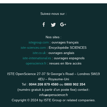
Suivez-nous sur :
Nos sites :
istegroup.com
: ouvrages français
iste-sciences.com
: Encyclopédie SCIENCES
iste.co.uk
: ouvrages anglais
iste-international.es
: ouvrages espagnols
openscience.fr
: revues en libre accès
ISTE OpenScience 27-37 St George’s Road – Londres SW19
4EU – Royaume-Uni
Tel :
0044 208 879 4580
ou
0800 902 354
contact :
(numéro gratuit à partir d’un poste fixe)
info@openscience.fr
Copyright © 2024 by ISTE Group or related companies.