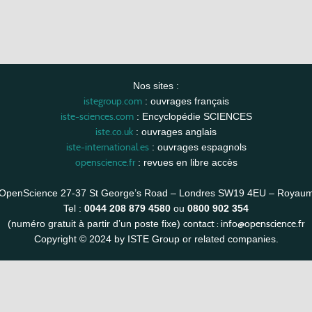
Nos sites :
istegroup.com
: ouvrages français
iste-sciences.com
: Encyclopédie SCIENCES
iste.co.uk
: ouvrages anglais
iste-international.es
: ouvrages espagnols
openscience.fr
: revues en libre accès
OpenScience 27-37 St George’s Road – Londres SW19 4EU – Royau
Tel :
0044 208 879 4580
ou
0800 902 354
contact :
info@openscience.fr
(numéro gratuit à partir d’un poste fixe)
Copyright © 2024 by ISTE Group or related companies.