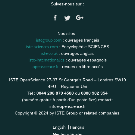
Suivez-nous sur :
Nos sites :
istegroup.com
: ouvrages français
iste-sciences.com
: Encyclopédie SCIENCES
iste.co.uk
: ouvrages anglais
iste-international.es
: ouvrages espagnols
openscience.fr
: revues en libre accès
ISTE OpenScience 27-37 St George’s Road – Londres SW19
4EU – Royaume-Uni
Tel :
0044 208 879 4580
ou
0800 902 354
contact :
(numéro gratuit à partir d’un poste fixe)
info@openscience.fr
Copyright © 2024 by ISTE Group or related companies.
English
|
Français
Mentions légales