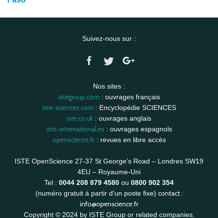
Suivez-nous sur :
Nos sites :
istegroup.com
: ouvrages français
iste-sciences.com
: Encyclopédie SCIENCES
iste.co.uk
: ouvrages anglais
iste-international.es
: ouvrages espagnols
openscience.fr
: revues en libre accès
ISTE OpenScience 27-37 St George’s Road – Londres SW19
4EU – Royaume-Uni
Tel :
0044 208 879 4580
ou
0800 902 354
contact :
(numéro gratuit à partir d’un poste fixe)
info@openscience.fr
Copyright © 2024 by ISTE Group or related companies.