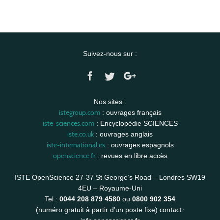
Suivez-nous sur :
Nos sites :
istegroup.com
: ouvrages français
iste-sciences.com
: Encyclopédie SCIENCES
iste.co.uk
: ouvrages anglais
iste-international.es
: ouvrages espagnols
openscience.fr
: revues en libre accès
ISTE OpenScience 27-37 St George’s Road – Londres SW19
4EU – Royaume-Uni
Tel :
0044 208 879 4580
ou
0800 902 354
contact :
(numéro gratuit à partir d’un poste fixe)