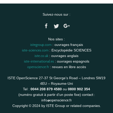
Suivez-nous sur :
Nos sites :
istegroup.com
: ouvrages français
iste-sciences.com
: Encyclopédie SCIENCES
iste.co.uk
: ouvrages anglais
iste-international.es
: ouvrages espagnols
openscience.fr
: revues en libre accès
ISTE OpenScience 27-37 St George’s Road – Londres SW19
4EU – Royaume-Uni
Tel :
0044 208 879 4580
ou
0800 902 354
contact :
(numéro gratuit à partir d’un poste fixe)
info@openscience.fr
Copyright © 2024 by ISTE Group or related companies.