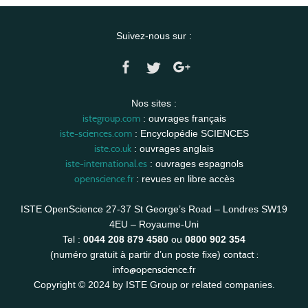
Suivez-nous sur :
Nos sites :
istegroup.com
: ouvrages français
iste-sciences.com
: Encyclopédie SCIENCES
iste.co.uk
: ouvrages anglais
iste-international.es
: ouvrages espagnols
openscience.fr
: revues en libre accès
ISTE OpenScience 27-37 St George’s Road – Londres SW19
4EU – Royaume-Uni
Tel :
0044 208 879 4580
ou
0800 902 354
contact :
(numéro gratuit à partir d’un poste fixe)
info@openscience.fr
Copyright © 2024 by ISTE Group or related companies.