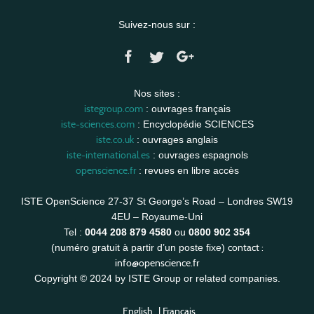
Suivez-nous sur :
Nos sites :
istegroup.com
: ouvrages français
iste-sciences.com
: Encyclopédie SCIENCES
iste.co.uk
: ouvrages anglais
iste-international.es
: ouvrages espagnols
openscience.fr
: revues en libre accès
ISTE OpenScience 27-37 St George’s Road – Londres SW19
4EU – Royaume-Uni
Tel :
0044 208 879 4580
ou
0800 902 354
contact :
(numéro gratuit à partir d’un poste fixe)
info@openscience.fr
Copyright © 2024 by ISTE Group or related companies.
English
|
Français