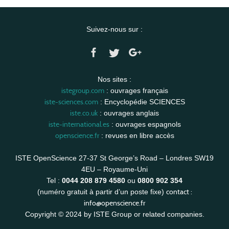
Suivez-nous sur :
Nos sites :
istegroup.com
: ouvrages français
iste-sciences.com
: Encyclopédie SCIENCES
iste.co.uk
: ouvrages anglais
iste-international.es
: ouvrages espagnols
openscience.fr
: revues en libre accès
ISTE OpenScience 27-37 St George’s Road – Londres SW19
4EU – Royaume-Uni
Tel :
0044 208 879 4580
ou
0800 902 354
contact :
(numéro gratuit à partir d’un poste fixe)
info@openscience.fr
Copyright © 2024 by ISTE Group or related companies.