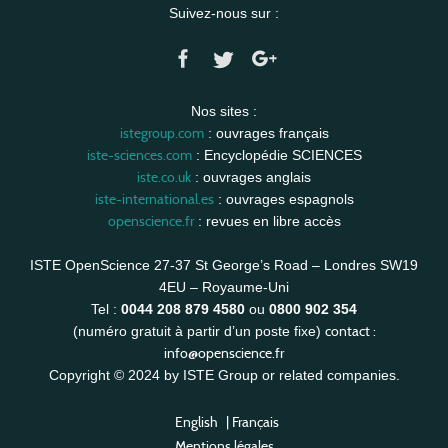
Suivez-nous sur :
Nos sites :
istegroup.com
: ouvrages français
iste-sciences.com
: Encyclopédie SCIENCES
iste.co.uk
: ouvrages anglais
iste-international.es
: ouvrages espagnols
openscience.fr
: revues en libre accès
ISTE OpenScience 27-37 St George’s Road – Londres SW19
4EU – Royaume-Uni
Tel :
0044 208 879 4580
ou
0800 902 354
contact :
(numéro gratuit à partir d’un poste fixe)
info@openscience.fr
Copyright © 2024 by ISTE Group or related companies.
English
|
Français
Mentions légales