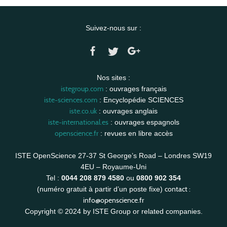
Suivez-nous sur :
Nos sites :
istegroup.com
: ouvrages français
iste-sciences.com
: Encyclopédie SCIENCES
iste.co.uk
: ouvrages anglais
iste-international.es
: ouvrages espagnols
openscience.fr
: revues en libre accès
ISTE OpenScience 27-37 St George’s Road – Londres SW19
4EU – Royaume-Uni
Tel :
0044 208 879 4580
ou
0800 902 354
contact :
(numéro gratuit à partir d’un poste fixe)
info@openscience.fr
Copyright © 2024 by ISTE Group or related companies.